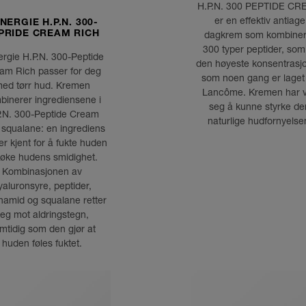
H.P.N. 300 PEPTIDE C
er en effektiv antiage
NERGIE H.P.N. 300-
dagkrem som kombiner
PRIDE CREAM RICH
300 typer peptider, som
rgie H.P.N. 300-Peptide
den høyeste konsentrasj
am Rich passer for deg
som noen gang er laget
ed tørr hud. Kremen
Lancôme. Kremen har v
binerer ingrediensene i
seg å kunne styrke de
.N. 300-Peptide Cream
naturlige hudfornyelse
squalane: en ingrediens
r kjent for å fukte huden
 øke hudens smidighet.
Kombinasjonen av
yaluronsyre, peptider,
namid og squalane retter
eg mot aldringstegn,
mtidig som den gjør at
huden føles fuktet.