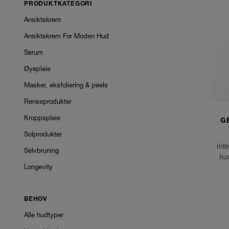
PRODUKTKATEGORI
Ansiktskrem
Ansiktskrem For Moden Hud
Serum
Øyepleie
Masker, eksfoliering & peels
Renseprodukter
Kroppspleie
G
Solprodukter
Int
Selvbruning
hud
Longevity
BEHOV
Alle hudtyper