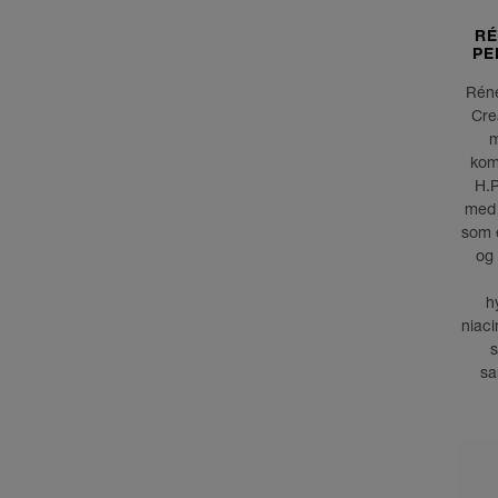
RÉ
PE
Réne
Cre
m
kom
H.P
med 
som e
og
h
niaci
s
sa