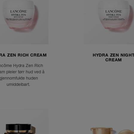
RA ZEN RICH CREAM
HYDRA ZEN NIGH
CREAM
ncôme Hydra Zen Rich
m pleier tørr hud ved å
gjennomfukte huden
umiddelbart.