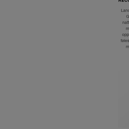
REC
Lanc
G
natt
m
opp
føle
m