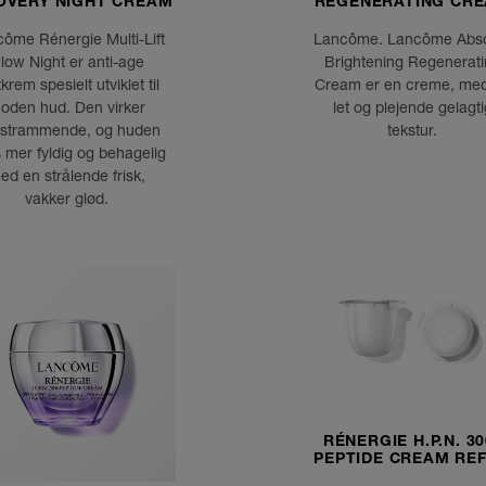
OVERY NIGHT CREAM
REGENERATING CR
ôme Rénergie Multi-Lift
Lancôme. Lancôme Abs
low Night er anti-age
Brightening Regenerat
krem spesielt utviklet til
Cream er en creme, me
oden hud. Den virker
let og plejende gelagti
strammende, og huden
tekstur.
s mer fyldig og behagelig
ed en strålende frisk,
vakker glød.
RÉNERGIE H.P.N. 30
PEPTIDE CREAM REF