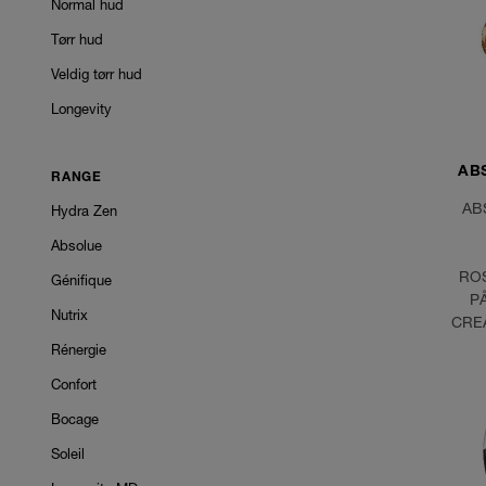
Normal hud
Tørr hud
Veldig tørr hud
Longevity
AB
RANGE
AB
Hydra Zen
Absolue
RO
Génifique
P
Nutrix
CRE
Rénergie
Confort
Bocage
Soleil