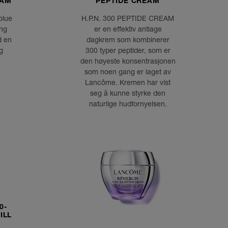
EAM
PEPTIDE CREAM
olue
H.P.N. 300 PEPTIDE CREAM
ing
er en effektiv antiage
d en
dagkrem som kombinerer
g
300 typer peptider, som er
den høyeste konsentrasjonen
som noen gang er laget av
Lancôme. Kremen har vist
seg å kunne styrke den
naturlige hudfornyelsen.
0-
ILL