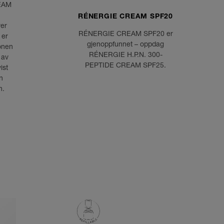
REAM
RÉNERGIE CREAM SPF20
er
RÉNERGIE CREAM SPF20 er
 er
gjenoppfunnet – oppdag
onen
RÉNERGIE H.P.N. 300-
 av
PEPTIDE CREAM SPF25.
ist
n
n.