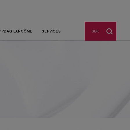
SØK
PPDAG LANCÔME
SERVICES