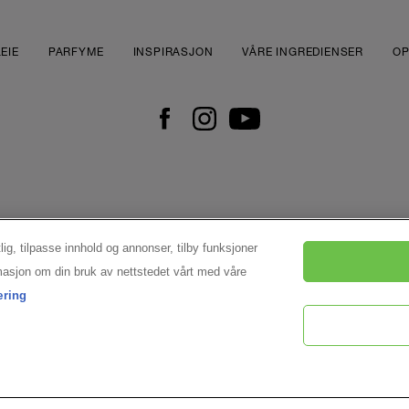
EIE
PARFYME
INSPIRASJON
VÅRE INGREDIENSER
OP
lig, tilpasse innhold og annonser, tilby funksjoner
ormasjon om din bruk av nettstedet vårt med våre
æring
JEG VIL HA LANCÔMES NYHETSBREV!