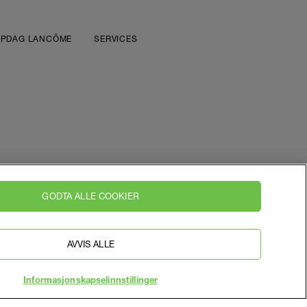
PDAG LANCÔME
SERVICES
GODTA ALLE COOKIER
KONTAKT OSS
KONKURRENCEVILKAR
AVVIS ALLE
BRUKERVILKÅR FOR NETTSTEDET
PERSONVERNERKLÆRING
Informasjonskapselinnstillinger
INFORMASJONSKAPSELINNSTILLINGER