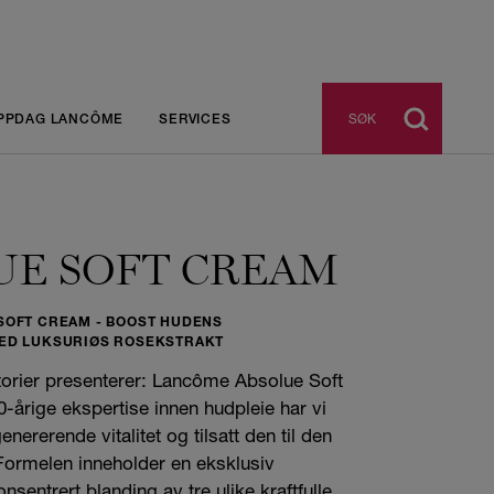
SØK
PPDAG LANCÔME
SERVICES
UE SOFT CREAM
SOFT CREAM - BOOST HUDENS
ED LUKSURIØS ROSEKSTRAKT
orier presenterer: Lancôme Absolue Soft
årige ekspertise innen hudpleie har vi
enererende vitalitet og tilsatt den til den
Formelen inneholder en eksklusiv
nsentrert blanding av tre ulike kraftfulle