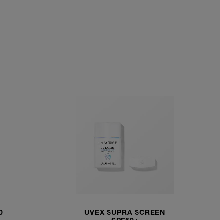
 eksklusivt ekstrakt fra Eternal RoseTM,
e fra solrike områder i Sør-Frankrike.
 beste delene av rosen, fra stilken til
ancôme en effektiv kombinasjon av aktive
å gi huden et mer ungdommelig utseende.
raftig antioksidant med anti-aging
på synlige aldringstegn:
 påføring er det synlige resultater, huden
oppleves hudfornyelse.
overflatens cellefornyelse.
OG GJENANVENDELIG EMBALLASJE
0
UVEX SUPRA SCREEN