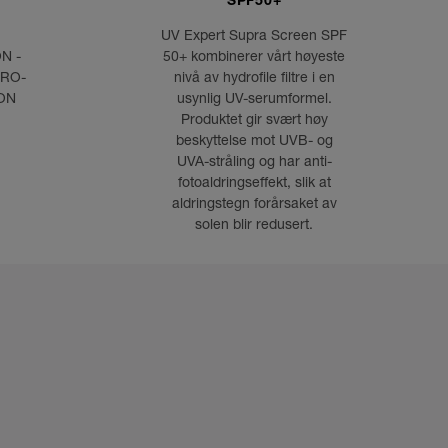
m beviser at det er mulig å kombinere
SPF50+
 og bærekraftig utvikling. Den gyldne
UV Expert Supra Screen SPF
lles på igjen og gjør det mulig for deg å
N -
50+ kombinerer vårt høyeste
ter år.
CRO-
nivå av hydrofile filtre i en
ON
usynlig UV-serumformel.
Produktet gir svært høy
beskyttelse mot UVB- og
ne til neste nivå ved å introdusere serum
UVA-stråling og har anti-
pplement til kremen fra Absoule-
fotoaldringseffekt, slik at
olue The Serum, følg opp med Absolue
aldringstegn forårsaket av
lutt med Absolue Eye Cream for en
solen blir redusert.
g-rutine.