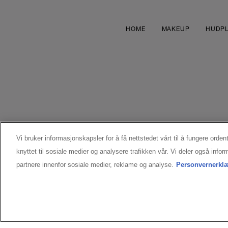
HOME
MAKEUP
HUDPL
Vi bruker informasjonskapsler for å få nettstedet vårt til å fungere ordent
knyttet til sosiale medier og analysere trafikken vår. Vi deler også inf
MANUFACTURER INFORMATION
partnere innenfor sosiale medier, reklame og analyse.
Personvernerkl
LANCÔME PARIS
14 rue Royale, 75008 Paris, France
kontakt@loreal.com
© Lancôme 2026