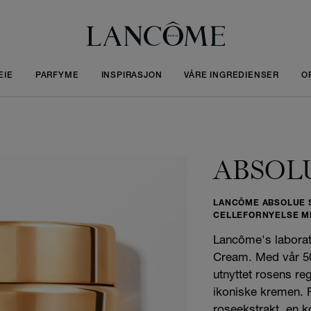
EIE
PARFYME
INSPIRASJON
VÅRE INGREDIENSER
O
ABSOL
LANCÔME ABSOLUE 
CELLEFORNYELSE M
Lancôme's laborat
Cream. Med vår 50-
utnyttet rosens reg
ikoniske kremen. 
roseekstrakt, en ko