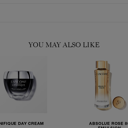
Kremen inneholder
en håndplukket ros
Ved å kombinere de
blomsten, tilbyr L
ingredienser for 
YOU MAY ALSO LIKE
Rosentrekstrakt: K
egenskaper.
RESULTATER
Kremen har effekt 
- Allerede etter én
ser mykere ut.
- Etter én måned 
- Fremskynder hud
EN LUKSURIØS 
NIFIQUE DAY CREAM
ABSOLUE ROSE 8