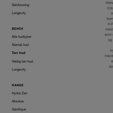
Réne
Selvbruning
Cre
Longevity
m
kom
H.P
med 
BEHOV
som e
Alle hudtyper
og
Normal hud
h
Tørr hud
niaci
s
Veldig tørr hud
sa
Longevity
RANGE
Hydra Zen
Absolue
Génifique