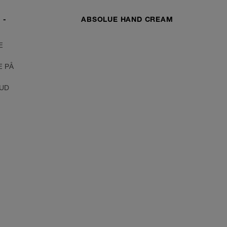
 -
ABSOLUE HAND CREAM
E
E PÅ
HUD