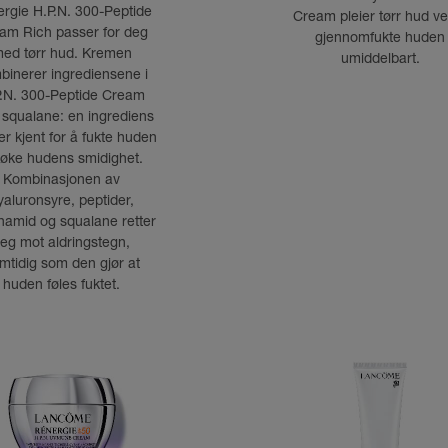
rgie H.P.N. 300-Peptide
Cream pleier tørr hud v
am Rich passer for deg
gjennomfukte huden
ed tørr hud. Kremen
umiddelbart.
binerer ingrediensene i
.N. 300-Peptide Cream
squalane: en ingrediens
r kjent for å fukte huden
 øke hudens smidighet.
Kombinasjonen av
yaluronsyre, peptider,
namid og squalane retter
eg mot aldringstegn,
mtidig som den gjør at
huden føles fuktet.