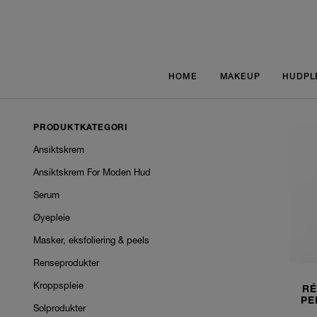
HOME
MAKEUP
HUDPL
PRODUKTKATEGORI
Ansiktskrem
Ansiktskrem For Moden Hud
Serum
Øyepleie
Masker, eksfoliering & peels
Renseprodukter
Kroppspleie
RÉ
PE
Solprodukter