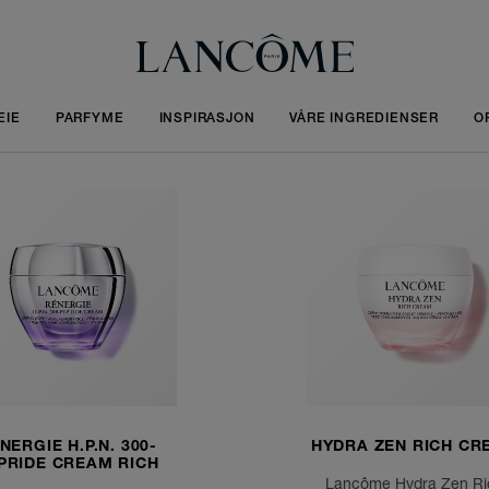
EIE
PARFYME
INSPIRASJON
VÅRE INGREDIENSER
O
NERGIE H.P.N. 300-
HYDRA ZEN RICH CR
PRIDE CREAM RICH
Lancôme Hydra Zen Ri