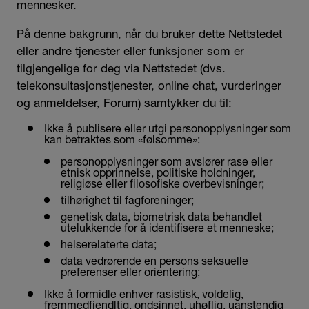
mennesker.
På denne bakgrunn, når du bruker dette Nettstedet
eller andre tjenester eller funksjoner som er
tilgjengelige for deg via Nettstedet (dvs.
telekonsultasjonstjenester, online chat, vurderinger
og anmeldelser, Forum) samtykker du til:
Ikke å publisere eller utgi personopplysninger som
kan betraktes som «følsomme»:
personopplysninger som avslører rase eller
etnisk opprinnelse, politiske holdninger,
religiøse eller filosofiske overbevisninger;
tilhørighet til fagforeninger;
genetisk data, biometrisk data behandlet
utelukkende for å identifisere et menneske;
helserelaterte data;
data vedrørende en persons seksuelle
preferenser eller orientering;
Ikke å formidle enhver rasistisk, voldelig,
fremmedfiendltig, ondsinnet, uhøflig, uanstendig