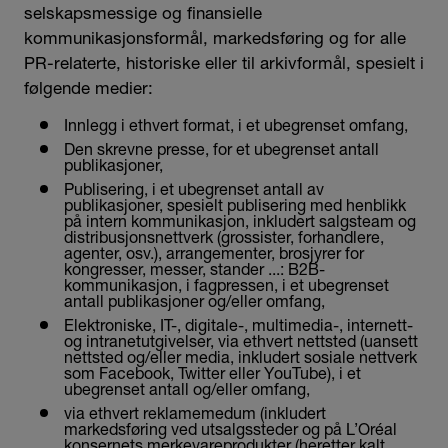
selskapsmessige og finansielle
kommunikasjonsformål, markedsføring og for alle
PR-relaterte, historiske eller til arkivformål, spesielt i
følgende medier:
Innlegg i ethvert format, i et ubegrenset omfang,
Den skrevne presse, for et ubegrenset antall
publikasjoner,
Publisering, i et ubegrenset antall av
publikasjoner, spesielt publisering med henblikk
på intern kommunikasjon, inkludert salgsteam og
distribusjonsnettverk (grossister, forhandlere,
agenter, osv.), arrangementer, brosjyrer for
kongresser, messer, stander ...: B2B-
kommunikasjon, i fagpressen, i et ubegrenset
antall publikasjoner og/eller omfang,
Elektroniske, IT-, digitale-, multimedia-, internett-
og intranetutgivelser, via ethvert nettsted (uansett
nettsted og/eller media, inkludert sosiale nettverk
som Facebook, Twitter eller YouTube), i et
ubegrenset antall og/eller omfang,
via ethvert reklamemedum (inkludert
markedsføring ved utsalgssteder og på L’Oréal
konsernets merkevareprodukter (heretter kalt