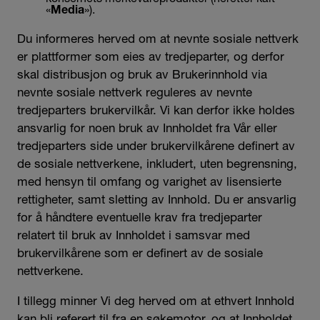
«
»).
Media
Du informeres herved om at nevnte sosiale nettverk
er plattformer som eies av tredjeparter, og derfor
skal distribusjon og bruk av Brukerinnhold via
nevnte sosiale nettverk reguleres av nevnte
tredjeparters brukervilkår. Vi kan derfor ikke holdes
ansvarlig for noen bruk av Innholdet fra Vår eller
tredjeparters side under brukervilkårene definert av
de sosiale nettverkene, inkludert, uten begrensning,
med hensyn til omfang og varighet av lisensierte
rettigheter, samt sletting av Innhold. Du er ansvarlig
for å håndtere eventuelle krav fra tredjeparter
relatert til bruk av Innholdet i samsvar med
brukervilkårene som er definert av de sosiale
nettverkene.
I tillegg minner Vi deg herved om at ethvert Innhold
kan bli referert til fra en søkemotor, og at Innholdet