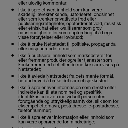
eller ulovlig kommentar;
Ikke å spre ethvert innhold som kan være
skadelig, ærekrenkende, uatoriseret, ondsinnet
eller som krenker privatlivets fred eller
publiseringsrettigheter, oppfordrer til vold, rasistisk
eller etnisk hat eller kvalifiserer som grov
uanstendighet eller som oppfordring til å begå
visse forbrytelser eller lovbrudd;
Ikke å bruke Nettstedet til politiske, propaganda
eller misjonerende formål;
Ikke å publisere innhold som markedsfører for
eller fremmer produkter og/eller tjenester som
konkurrerer med det eller de merker som vises på
Nettstedet;
Ikke å avlede Nettstedet fra dets mente formål,
herunder ved å bruke det som et sjekkested;
Ikke å spre enhver informasjon som direkte eller
indirekte kan tillate nominell og spesifikk
identifikasjon av en individuell person uten
forutgående og uttrykkelig samtykke, slik som for
eksempel etternavn, postadresse, e-postadresse,
telefonnummer;
Ikke å spre enver informasjon eller innhold som
kan være opprørende for mindreårige;