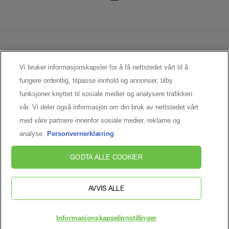
KONTAKT OSS
Vi bruker informasjonskapsler for å få nettstedet vårt til å
KONKURRENCEVILKAR
fungere ordentlig, tilpasse innhold og annonser, tilby
BRUKERVILKÅR FOR NETTSTEDET
funksjoner knyttet til sosiale medier og analysere trafikken
PERSONVERNERKLÆRING
vår. Vi deler også informasjon om din bruk av nettstedet vårt
INFORMASJONSKAPSELINNSTILLINGER
med våre partnere innenfor sosiale medier, reklame og
analyse.
Personvernerklæring
MANUFACTURER INFORMATION
LANCÔME PARIS
GODTA ALLE COOKIER
14 rue Royale, 75008 Paris, France
kontakt@loreal.com
AVVIS ALLE
© Lancôme 2026
Informasjonskapselinnstillinger
JEG VIL HA LANCÔMES NYHETSBREV!