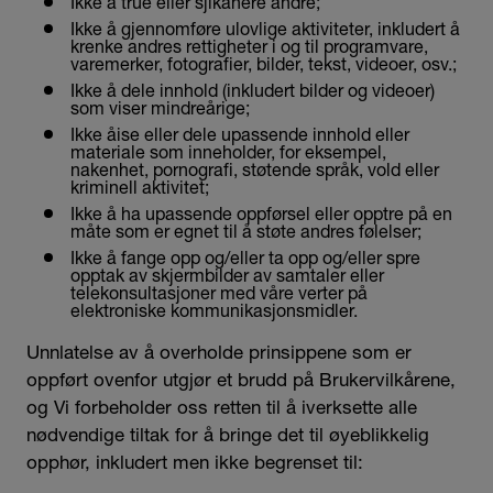
Ikke å true eller sjikanere andre;
Ikke å gjennomføre ulovlige aktiviteter, inkludert å
krenke andres rettigheter i og til programvare,
varemerker, fotografier, bilder, tekst, videoer, osv.;
Ikke å dele innhold (inkludert bilder og videoer)
som viser mindreårige;
Ikke åise eller dele upassende innhold eller
materiale som inneholder, for eksempel,
nakenhet, pornografi, støtende språk, vold eller
kriminell aktivitet;
Ikke å ha upassende oppførsel eller opptre på en
måte som er egnet til å støte andres følelser;
Ikke å fange opp og/eller ta opp og/eller spre
opptak av skjermbilder av samtaler eller
telekonsultasjoner med våre verter på
elektroniske kommunikasjonsmidler.
Unnlatelse av å overholde prinsippene som er
oppført ovenfor utgjør et brudd på Brukervilkårene,
og Vi forbeholder oss retten til å iverksette alle
nødvendige tiltak for å bringe det til øyeblikkelig
opphør, inkludert men ikke begrenset til: