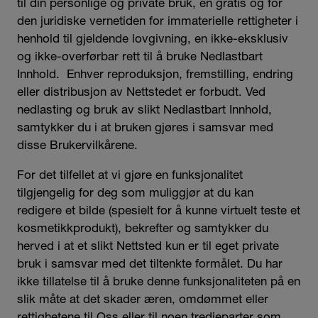
til din personlige og private bruk, en gratis og for
den juridiske vernetiden for immaterielle rettigheter i
henhold til gjeldende lovgivning, en ikke-eksklusiv
og ikke-overførbar rett til å bruke Nedlastbart
Innhold. Enhver reproduksjon, fremstilling, endring
eller distribusjon av Nettstedet er forbudt. Ved
nedlasting og bruk av slikt Nedlastbart Innhold,
samtykker du i at bruken gjøres i samsvar med
disse Brukervilkårene.
For det tilfellet at vi gjøre en funksjonalitet
tilgjengelig for deg som muliggjør at du kan
redigere et bilde (spesielt for å kunne virtuelt teste et
kosmetikkprodukt), bekrefter og samtykker du
herved i at et slikt Nettsted kun er til eget private
bruk i samsvar med det tiltenkte formålet. Du har
ikke tillatelse til å bruke denne funksjonaliteten på en
slik måte at det skader æren, omdømmet eller
rettighetene til Oss eller til noen tredjeparter som