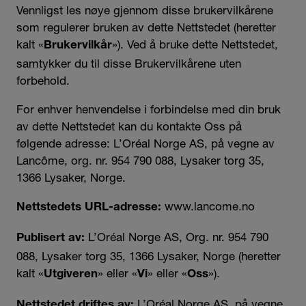
Vennligst les nøye gjennom disse brukervilkårene
som regulerer bruken av dette Nettstedet (heretter
kalt «
»). Ved å bruke dette Nettstedet,
Brukervilkår
samtykker du til disse Brukervilkårene uten
forbehold.
For enhver henvendelse i forbindelse med din bruk
av dette Nettstedet kan du kontakte Oss på
følgende adresse: L’Oréal Norge AS, på vegne av
Lancôme, org. nr. 954 790 088, Lysaker torg 35,
1366 Lysaker, Norge.
www.lancome.no
Nettstedets URL-adresse:
L’Oréal Norge AS, Org. nr. 954 790
Publisert av:
088, Lysaker torg 35, 1366 Lysaker, Norge (heretter
kalt «
» eller «
» eller «
»).
Utgiveren
Vi
Oss
L’Oréal Norge AS, på vegne
Nettstedet driftes av: