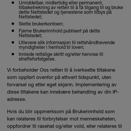
Umiddelbar, midlertidig eller permanent,
tilbaketrekning av retten til å få tilgang til og bruke
dette Nettstedet og tjenestene som tilbys på
Nettstedet;
Slette brukerkontoen;
Fjerne Brukerinnhold publisert på dette
Nettstedet;
Utlevere slik informasjon til rettshåndhevende
myndigheter i henhold til loven;
Innlede rettslige skritt og/eller henvise til
straffeforfølgelse.
Vi forbeholder Oss retten til å iverksette tiltakene
som oppført ovenfor på ethvert tidspunkt, uten
forvarsel og etter eget skjønn. Implementering av
disse tiltakene kan innebære behandling av din IP-
adresse.
Hvis du blir oppmerksom på Brukerinnhold som
kan relateres til forbrytelser mot menneskeheten,
oppfordrer til rasehat og/eller vold, eller relateres til