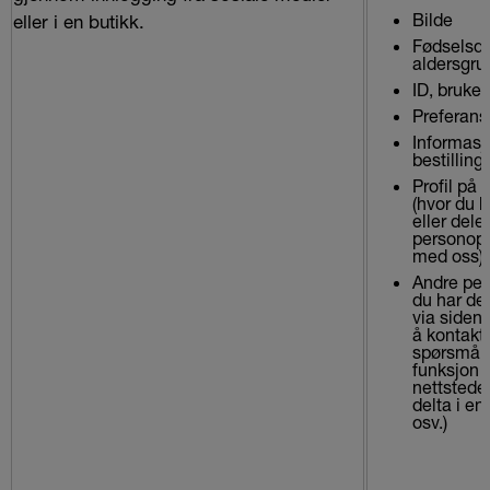
Bilde
eller i en butikk.
Fødselsda
aldersgru
ID, bruke
Preferans
Informasj
bestilling
Profil på 
(hvor du 
eller deler
personopp
med oss)
Andre per
du har del
via siden
å kontakt
spørsmål s
funksjon 
nettsteder
delta i en
osv.)