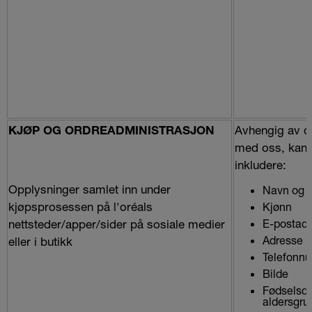
Avhengig av d
KJØP OG ORDREADMINISTRASJON
med oss, kan 
inkludere:
Opplysninger samlet inn under
Navn og e
kjøpsprosessen på l'oréals
Kjønn
nettsteder/apper/sider på sosiale medier
E-postad
Adresse
eller i butikk
Telefonn
Bilde
Fødselsda
aldersgru