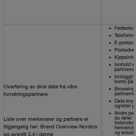
Fødselsd
Telefonn
E-postad
Postadre
Kjøpsinfo
Innhold vi
partnerne
Innlogging
konto på 
Overføring av dine data fra våre
Browsingd
partnerne
forretningspartnere
Data knytte
og/eller p
Andre per
du deler 
Liste over merkevarer og partnere er
forbindel
tilgjengelig her:
Brand Overview Nordics
henvendel
og sosiald
og avsnitt 3.4 i denne