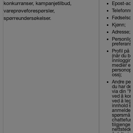
konkurranser, kampanjetilbud,
Epost-adr
vareprøveforespørsler,
Telefonn
Fødselsda
spørreundersøkelser.
Kjønn;
Adresse;
Personlig 
preferans
Profil på 
(når du be
innlogging
medier el
personop
oss);
Andre per
du har del
via din "M
ved å kont
ved å leg
innhold so
anmeldelse
spørsmål 
chattefun
tilgjengel
nettsteder