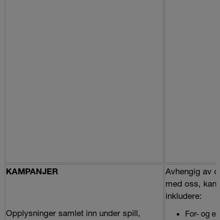
Avhengig av d
KAMPANJER
med oss, kan 
inkludere:
Opplysninger samlet inn under spill,
For- og et