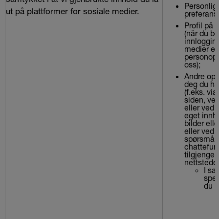
Personlig 
ut på plattformer for sosiale medier.
preferans
Profil på 
(når du be
innlogging
medier el
personop
oss);
Andre opp
deg du ha
(f.eks. vi
siden, ve
eller ved 
eget innho
bilder ell
eller ved å
spørsmål 
chattefun
tilgjengel
nettsteder
I s
spes
du h