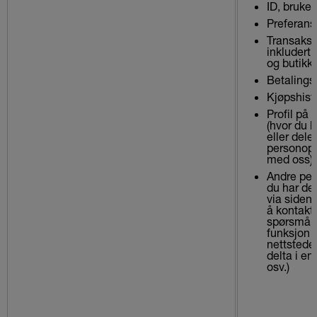
ID, bruke
Preferans
Transaksj
inkludert 
og butikk
Betalings
Kjøpshist
Profil på 
(hvor du 
eller deler
personopp
med oss)
Andre per
du har del
via siden
å kontakt
spørsmål s
funksjon 
nettsteder
delta i en
osv.)