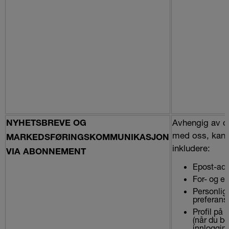
Avhengig av d
NYHETSBREVE OG
med oss, kan 
MARKEDSFØRINGSKOMMUNIKASJON
inkludere:
VIA ABONNEMENT
Epost-adr
For- og et
Personlig 
preferans
Profil på 
(når du be
innlogging