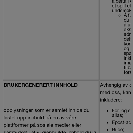
å delta i 
et spill el
undersøke
Å fu
du h
å ut
eks
admi
delt
konk
og
spør
inkl
imø
tilb
fors
Avhengig av d
BRUKERGENERERT INNHOLD
med oss, kan 
inkludere:
opplysninger som er samlet inn da du
For- og et
alias;
lastet opp innhold på en av våre
Epost-adr
plattformer på sosiale medier eller
Bilde;
samtykket i at vi gjenbrukte innhold du la