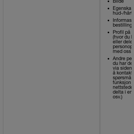
Bilde
Egenskape
hud-/hårt
Informasj
bestilling
Profil på 
(hvor du 
eller deler
personopp
med oss
Andre per
du har del
via siden
å kontakt
spørsmål s
funksjon 
nettsteder
delta i en
osv.)