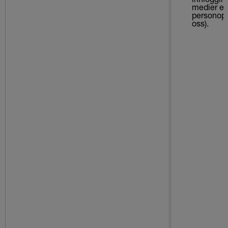
medier el
personop
oss).