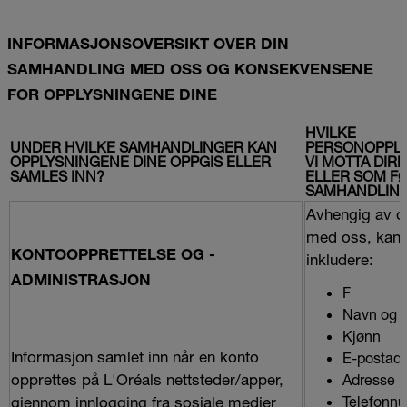
INFORMASJONSOVERSIKT OVER DIN
SAMHANDLING MED OSS OG KONSEKVENSENE
FOR OPPLYSNINGENE DINE
HVILKE
UNDER HVILKE SAMHANDLINGER KAN
PERSONOPPLY
OPPLYSNINGENE DINE OPPGIS ELLER
VI MOTTA DIR
SAMLES INN?
ELLER SOM FØ
SAMHANDLING
Avhengig av d
med oss, kan 
KONTOOPPRETTELSE OG -
inkludere:
ADMINISTRASJON
F
Navn og e
Kjønn
Informasjon samlet inn når en konto
E-postad
opprettes på L'Oréals nettsteder/apper,
Adresse
gjennom innlogging fra sosiale medier
Telefonn