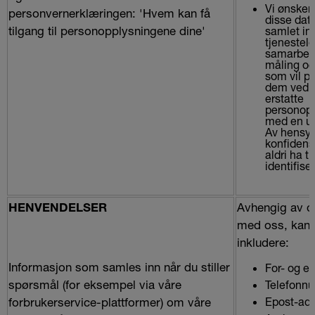
Vi ønsker
personvernerklæringen: 'Hvem kan få
disse data
tilgang til personopplysningene dine'
samlet in
tjenestel
samarbeid
måling og
som vil 
dem ved m
erstatte
personopp
med en uni
Av hensyn 
konfidensi
aldri ha ti
identifise
Avhengig av d
HENVENDELSER
med oss, kan 
inkludere:
Informasjon som samles inn når du stiller
For- og et
spørsmål (for eksempel via våre
Telefonn
forbrukerservice-plattformer) om våre
Epost-adr