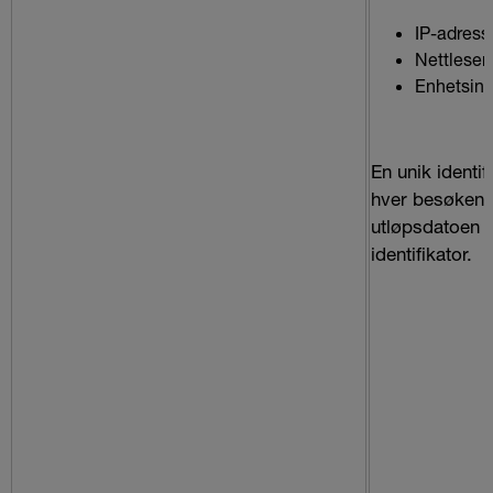
IP-adress
Nettleser
Enhetsinf
En unik identifi
hver besøken
utløpsdatoen f
identifikator.