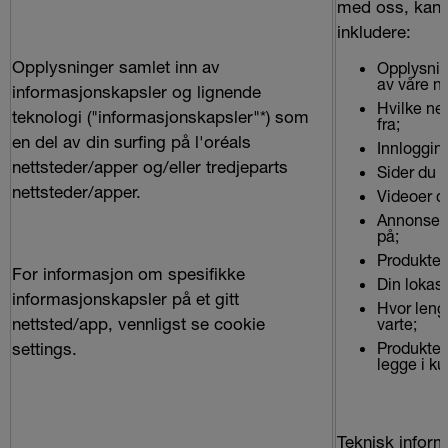
med oss, kan 
inkludere:
Opplysninger samlet inn av
Opplysnin
av våre n
informasjonskapsler og lignende
Hvilke ne
teknologi ("informasjonskapsler"*) som
fra;
en del av din surfing på l'oréals
Innlogging
nettsteder/apper og/eller tredjeparts
Sider du h
nettsteder/apper.
Videoer du
Annonser 
på;
Produkter 
For informasjon om spesifikke
Din lokasj
informasjonskapsler på et gitt
Hvor leng
nettsted/app, vennligst se cookie
varte;
settings.
Produkter
legge i ku
Teknisk inform