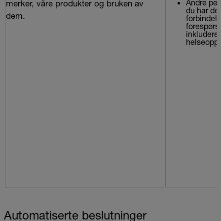
Andre per
merker, våre produkter og bruken av
du har del
dem.
forbindel
forespørs
inkludere
helseoppl
Automatiserte beslutninger