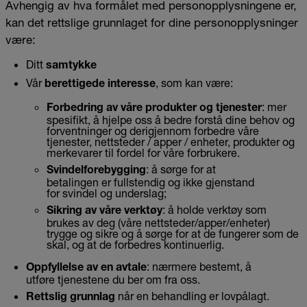
Avhengig av hva formålet med personopplysningene er,
kan det rettslige grunnlaget for dine personopplysninger
være:
Ditt
samtykke
Vår
, som kan være:
berettigede interesse
: mer
Forbedring av våre produkter og tjenester
spesifikt, å hjelpe oss å bedre forstå dine behov og
forventninger og derigjennom forbedre våre
tjenester, nettsteder / apper / enheter, produkter og
merkevarer til fordel for våre forbrukere.
: å sørge for at
Svindelforebygging
betalingen er fullstendig og ikke gjenstand
for svindel og underslag;
: å holde verktøy som
Sikring av våre verktøy
brukes av deg (våre nettsteder/apper/enheter)
trygge og sikre og å sørge for at de fungerer som de
skal, og at de forbedres kontinuerlig.
: nærmere bestemt, å
O
ppfylle
lse av
en avtale
utføre tjenestene du ber om fra oss.
når en behandling er lovpålagt.
Retts
lig
grunnlag