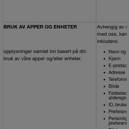
Avhengig av d
BRUK AV APPER OG ENHETER
med oss, kan 
inkludere:
opplysninger samlet inn basert på din
Navn og e
bruk av våre apper og/eller enheter.
Kjønn
E-postad
Adresse
Telefonn
Bilde
Fødselsda
aldersgru
ID, bruke
Preferans
Personlig 
preferans