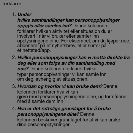
forklarer:
Under
hvilke
samhandlinger
kan
person
opplysninger
Denne kolonnen
oppgis
eller
samle
s
inn
?
forklarer hvilken aktivitet eller situasjon du er
involvert i når vi bruker eller samler inn
opplysningene dine. For eksempel, om du kjøper noe,
abonnerer på et nyhetsbrev, eller surfer på
et nettsted/app.
Hvilke personopplysninger
kan
vi
motta direkte fra
deg eller som
følge
av din
samhandling
med
Denne kolonnen forklarer hvilke
oss?
typer personopplysninger vi kan samle inn
om deg, avhengig av situasjonen.
Denne
Hvordan og hvorfor vi
kan
bruke dem?
kolonnen forklarer hva vi kan
gjøre med personopplysningene dine, og formålene
med å samle dem inn
Hva
er
det
retts
lige
grunnlaget for
å bruke
Denne
personopplysningene dine
?
kolonnen beskriver grunnlaget for at vi kan bruke
dine personopplysninger.