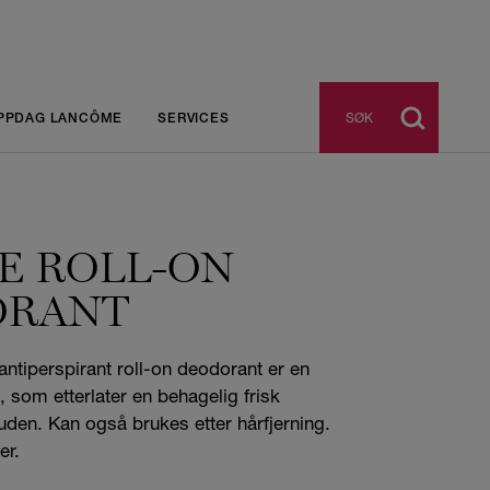
SØK
PPDAG LANCÔME
SERVICES
E ROLL-ON
ORANT
tiperspirant roll-on deodorant er en
, som etterlater en behagelig frisk
den. Kan også brukes etter hårfjerning.
er.