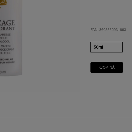
EAN: 3605530931663
50ml
KJØP NÅ