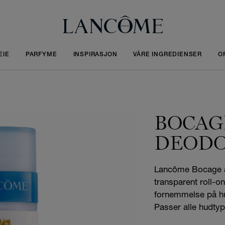
EIE
PARFYME
INSPIRASJON
VÅRE INGREDIENSER
O
BOCAG
DEOD
Lancôme Bocage an
transparent roll-on
fornemmelse på hu
Passer alle hudtyp