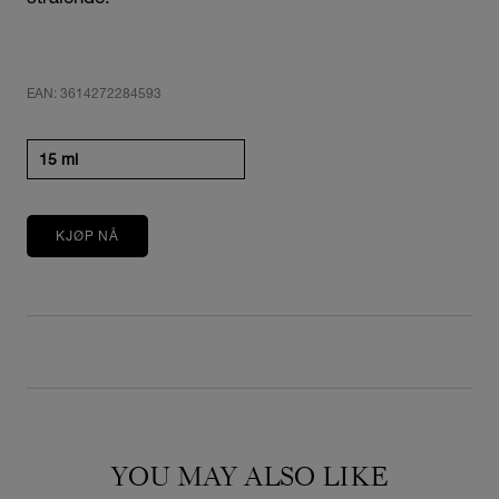
EAN: 3614272284593
15 ml
KJØP NÅ
YOU MAY ALSO LIKE