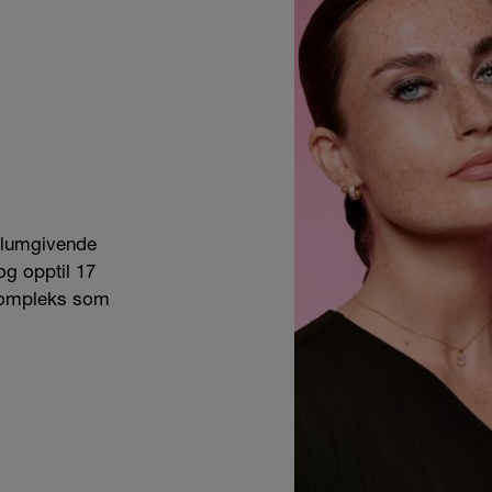
lumgivende
og opptil 17
kompleks som