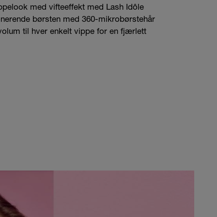
vippelook med vifteeffekt med Lash Idôle
onerende børsten med 360-mikrobørstehår
volum til hver enkelt vippe for en fjærlett