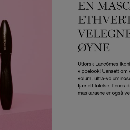
EN MASC
ETHVERT
VELEGNE
ØYNE
Utforsk Lancômes ikoni
vippelook! Uansett om d
volum, ultra-voluminøse
fjærlett følelse, finne
maskaraene er også vel