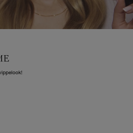
ME
vippelook!