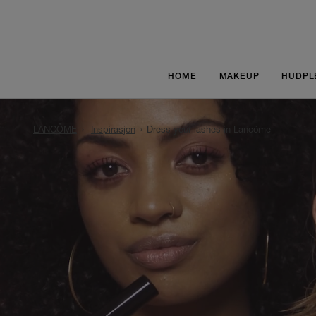
HOME
MAKEUP
HUDPL
LANCÔME
Inspirasjon
Dress your lashes in Lancôme