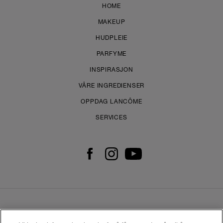
HOME
MAKEUP
HUDPLEIE
PARFYME
INSPIRASJON
VÅRE INGREDIENSER
OPPDAG LANCÔME
SERVICES
KONTAKT OSS